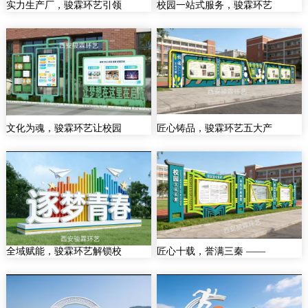
实力生产厂，骏霖环艺引领
校园一站式服务，骏霖环艺
文化为魂，骏霖环艺让校园
匠心铸品，骏霖环艺五大产
全域赋能，骏霖环艺解锁校
匠心十载，誉满三秦 ——