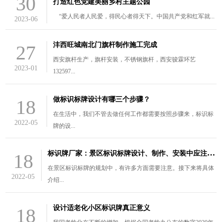
30
打造红色党建美丽乡村主题公园
“爱人民者人民爱，得民心者得天下。中国共产党和红军就...
2023-06
沣西旺城南北门旗杆制作施工完成
27
西安旗杆生产，旗杆安装，不锈钢旗杆，西安骏霖环艺
2023-01
132597...
做标识标牌设计有哪三个步骤？
18
在生活中，我们不管去做任何工作都需要按照步骤来，标识标
2022-05
牌的设...
标
识牌厂家：景区标识标牌设计、制作、安装中应注意的三个问题
18
在景区标识标牌的规划中，有许多方面需要注意。接下来将具体
2022-05
介绍...
设计适老化小区标识牌真正意义
18