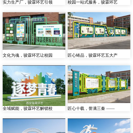
实力生产厂，骏霖环艺引领
校园一站式服务，骏霖环艺
文化为魂，骏霖环艺让校园
匠心铸品，骏霖环艺五大产
全域赋能，骏霖环艺解锁校
匠心十载，誉满三秦 ——