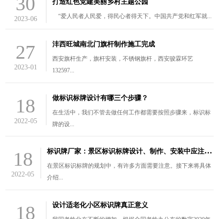
30
打造红色党建美丽乡村主题公园
“爱人民者人民爱，得民心者得天下。中国共产党和红军就...
2023-06
沣西旺城南北门旗杆制作施工完成
27
西安旗杆生产，旗杆安装，不锈钢旗杆，西安骏霖环艺
2023-01
132597...
做标识标牌设计有哪三个步骤？
18
在生活中，我们不管去做任何工作都需要按照步骤来，标识标
2022-05
牌的设...
标
识牌厂家：景区标识标牌设计、制作、安装中应注意的三个问题
18
在景区标识标牌的规划中，有许多方面需要注意。接下来将具体
2022-05
介绍...
设计适老化小区标识牌真正意义
18