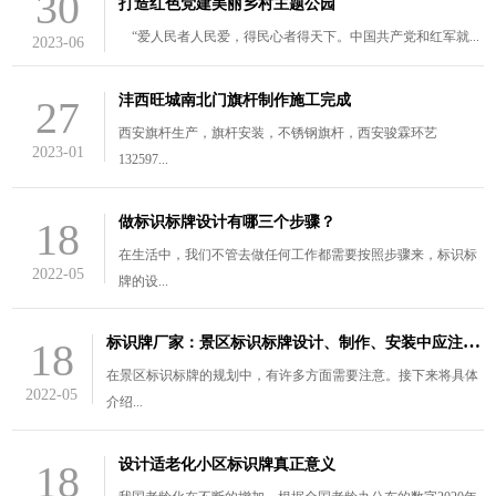
30
打造红色党建美丽乡村主题公园
“爱人民者人民爱，得民心者得天下。中国共产党和红军就...
2023-06
沣西旺城南北门旗杆制作施工完成
27
西安旗杆生产，旗杆安装，不锈钢旗杆，西安骏霖环艺
2023-01
132597...
做标识标牌设计有哪三个步骤？
18
在生活中，我们不管去做任何工作都需要按照步骤来，标识标
2022-05
牌的设...
标
识牌厂家：景区标识标牌设计、制作、安装中应注意的三个问题
18
在景区标识标牌的规划中，有许多方面需要注意。接下来将具体
2022-05
介绍...
设计适老化小区标识牌真正意义
18