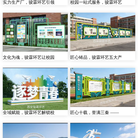
实力生产厂，骏霖环艺引领
校园一站式服务，骏霖环艺
文化为魂，骏霖环艺让校园
匠心铸品，骏霖环艺五大产
全域赋能，骏霖环艺解锁校
匠心十载，誉满三秦 ——