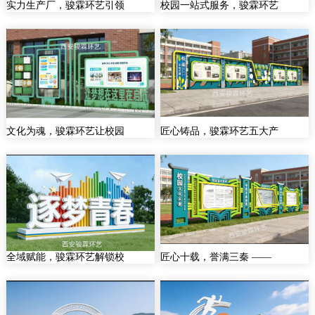
实力生产厂，骏霖环艺引领
校园一站式服务，骏霖环艺
文化为魂，骏霖环艺让校园
匠心铸品，骏霖环艺五大产
全域赋能，骏霖环艺解锁校
匠心十载，誉满三秦 ——