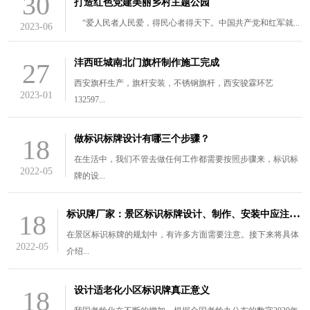
30
打造红色党建美丽乡村主题公园
“爱人民者人民爱，得民心者得天下。中国共产党和红军就...
2023-06
沣西旺城南北门旗杆制作施工完成
27
西安旗杆生产，旗杆安装，不锈钢旗杆，西安骏霖环艺
2023-01
132597...
做标识标牌设计有哪三个步骤？
18
在生活中，我们不管去做任何工作都需要按照步骤来，标识标
2022-05
牌的设...
标
识牌厂家：景区标识标牌设计、制作、安装中应注意的三个问题
18
在景区标识标牌的规划中，有许多方面需要注意。接下来将具体
2022-05
介绍...
设计适老化小区标识牌真正意义
18